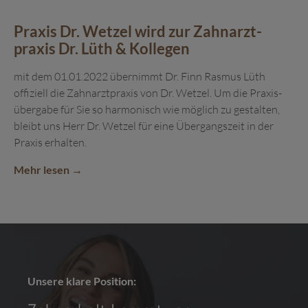
Praxis Dr. Wetzel wird zur Zahn­arzt­
praxis Dr. Lüth & Kollegen
mit dem 01.01.2022 übernimmt Dr. Finn Rasmus Lüth
offiziell die Zahn­arzt­praxis von Dr. Wetzel. Um die Praxis­
über­gabe für Sie so harmonisch wie möglich zu gestalten,
bleibt uns Herr Dr. Wetzel für eine Über­gangs­zeit in der
Praxis erhalten.
Mehr lesen
Unsere klare Position: