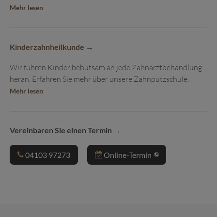
Mehr lesen
Kinderzahnheilkunde
Wir führen Kinder behutsam an jede Zahnarzt­behandlung
heran. Erfahren Sie mehr über unsere Zahnputz­schule.
Mehr lesen
Vereinbaren Sie einen Termin
04103 97273
Online-Termin