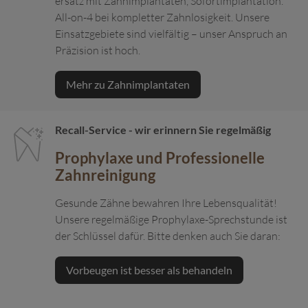
ersatz mit Zahn­implantaten, Sofort­implantation.
All-on-4 bei kompletter Zahn­losig­keit. Unsere
Einsatz­gebiete sind viel­fältig – unser Anspruch an
Präzision ist hoch.
Mehr zu Zahnimplantaten
Recall-Service - wir erinnern Sie regelmäßig
Prophylaxe und Professionelle
Zahn­reinigung
Gesunde Zähne bewahren Ihre Lebens­qualität!
Unsere regelmäßige Prophylaxe-Sprech­stunde ist
der Schlüssel dafür. Bitte denken auch Sie daran:
Vorbeugen ist besser als behandeln