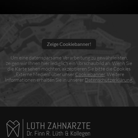
Zeige Cookiebanner!
Um eine datensparsame Verarbeitung zu gewährleisten,
zeigen wir Ihnen hier lediglich ein Vorschaubild an. Wenn Sie
die Karte sehen möchten, akzeptieren Sie bitte die Cookies
„Externe Medien“ über unser
Cookiebanner
. Weitere
Informationen erhalten Sie in unserer
Datenschutzerklärung
.