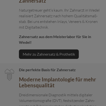
Zahn­ersatz
Naturgetreuer geht’s kaum. Ihr Zahnarzt in Wedel
realisiert Zahn­ersatz nach hohem Qualitäts­maß­
stab. Bei uns entstehen Inlays, Veneers & Kronen
mit Digital­technik.
Zahnersatz aus dem Meister­labor für Sie in
Wedel!
Mehr zu Zahnersatz & Prothetik
Die perfekte Basis für Zahnersatz
Moderne Implantologie für mehr
Lebens­qualität
Drei­dimensionale Diagnostik mittels digitaler
Volumen­tomo­grafie (DVT), fest­sitzender Zahn­