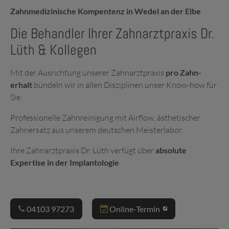
Zahnmedizinische Kompentenz in Wedel an der Elbe
Die Behandler Ihrer Zahnarztpraxis Dr.
Lüth & Kollegen
Mit der Ausrichtung unserer Zahn­arzt­praxis
pro Zahn­
erhalt
bündeln wir in allen Disziplinen unser Know-how für
Sie:
Professionelle Zahn­reinigung mit Airflow, ästhetischer
Zahn­ersatz aus unserem deutschen Meister­labor.
Ihre Zahnarztpraxis Dr. Lüth verfügt über
absolute
Expertise in der Implantologie
.
04103 97273
Online-Termin