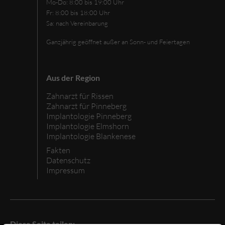
Mo-Do: 8:00 bis 19:00 Uhr
Fr: 8:00 bis 18:00 Uhr
Sa: nach Vereinbarung
Ganzjährig geöffnet
außer an
Sonn- und Feiertagen
Aus der Region
Zahnarzt für Rissen
Zahnarzt für Pinneberg
Implantologie Pinneberg
Implantologie Elmshorn
Implantologie Blankenese
Fakten
Datenschutz
Impressum
Diese Seite teilen: