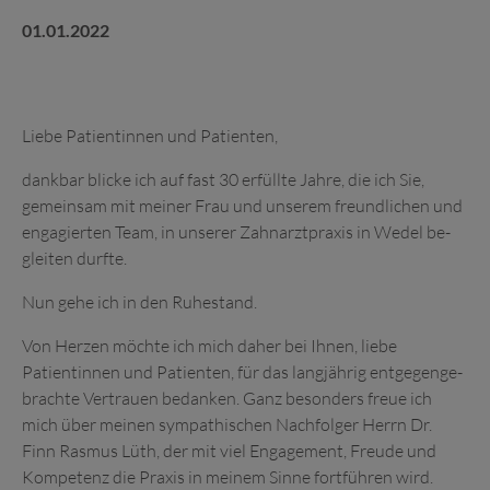
01.01.2022
Liebe Patientinnen und Patienten,
dankbar blicke ich auf fast 30 erfüllte Jahre, die ich Sie,
gemein­sam mit meiner Frau und unserem freund­lichen und
enga­gierten Team, in unserer Zahn­arzt­praxis in Wedel be­
gleiten durfte.
Nun gehe ich in den Ruhe­stand.
Von Herzen möchte ich mich daher bei Ihnen, liebe
Patientinnen und Patienten, für das lang­jährig ent­gegen­ge­
brachte Ver­trauen be­danken. Ganz be­sonders freue ich
mich über meinen sympa­thischen Nach­folger Herrn Dr.
Finn Rasmus Lüth, der mit viel En­ga­ge­ment, Freude und
Kompetenz die Praxis in meinem Sinne fort­führen wird.