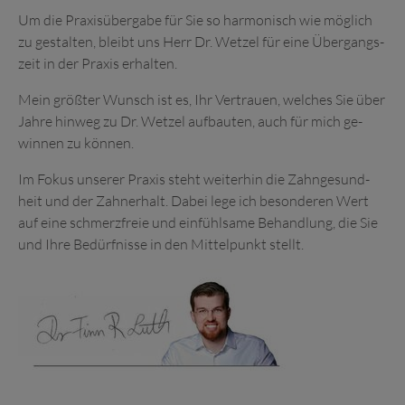
Um die Praxis­über­gabe für Sie so harmonisch wie mög­lich
zu ge­stalten, bleibt uns Herr Dr. Wetzel für eine Über­gangs­
zeit in der Praxis er­halten.
Mein größter Wunsch ist es, Ihr Ver­trauen, welches Sie über
Jahre hin­weg zu Dr. Wetzel auf­bauten, auch für mich ge­
winnen zu können.
Im Fokus unserer Praxis steht weiter­hin die Zahn­gesund­
heit und der Zahn­er­halt. Dabei lege ich besonderen Wert
auf eine schmerz­freie und ein­fühl­same Be­handlung, die Sie
und Ihre Be­dürf­nisse in den Mittel­punkt stellt.